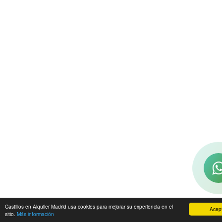
Castillos en Alquiler Madrid usa cookies para mejorar su experiencia en el
Acep
sitio.
Más información