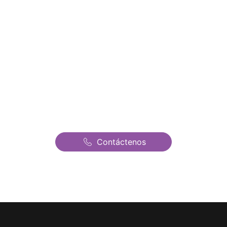
Alquiler de Castillos
Hinchables en Alcorcon |
Castillos Hinchables
Fantasia | El mejor precio
de todo Madrid
Contáctenos