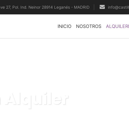
ave 27, Pol. Ind. Neinor 28914 Leganés - MADRID
info@casti
INICIO
NOSOTROS
ALQUILER
inchables
fácil