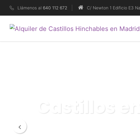
Llámenos al
640 112 672
C/ Newton 1 Edificio E3 N
Castillos H
Recoger, hinchar y disfrutar. Así de 