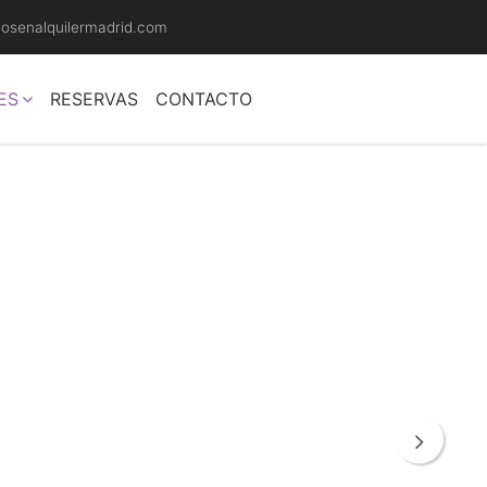
llosenalquilermadrid.com
ES
RESERVAS
CONTACTO