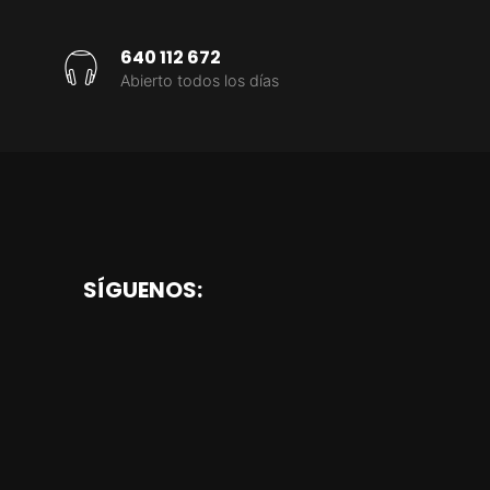
640 112 672
Abierto todos los días
SÍGUENOS: