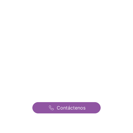
nuestros precios y ofertas
Alquiler de Castillos
Hinchables en Boadilla del
Monte | Castillos
Hinchables Fantasia | El
mejor precio de todo
Madrid
Contáctenos