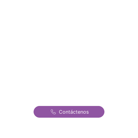
nuestros precios y ofertas
Alquiler de Castillos
Hinchables en Guadalix de
la Sierra | Castillos
Hinchables Fantasia | El
mejor precio de todo
Madrid
Contáctenos