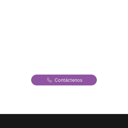
Alquiler de Castillos
Hinchables en Illecas |
Castillos Hinchables
Fantasia | El mejor precio
de todo Madrid
Contáctenos