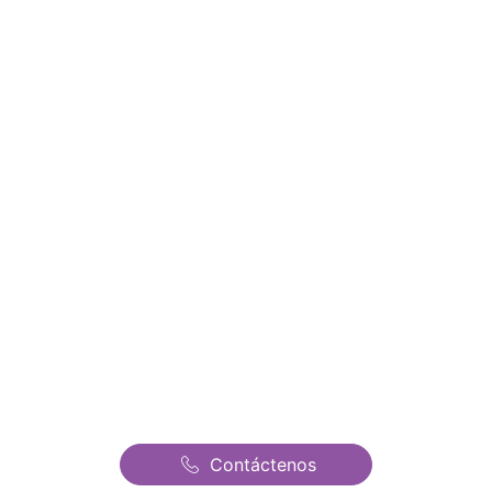
Informate y conoce todos
nuestros precios y ofertas
Alquiler de Castillos
Hinchables en San
Fernando de Henares |
Castillos Hinchables
Fantasia | El mejor precio
de todo Madrid
Contáctenos