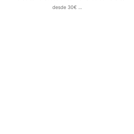
desde 30€ ...
¿Necesitas
más
información?