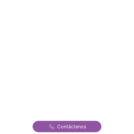
Informate y conoce todos
nuestros precios y ofertas
Alquiler de Castillos
Hinchables en San
Sebastian de los Reyes |
Castillos Hinchables
Fantasia | El mejor precio
de todo Madrid
Contáctenos