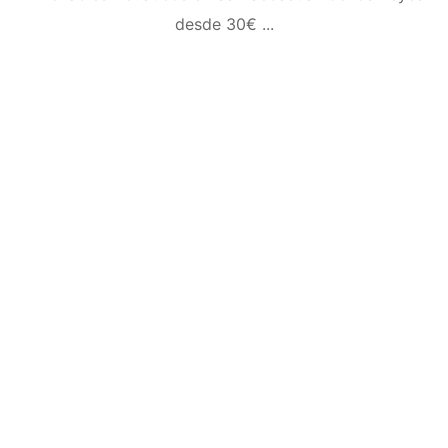
desde 30€ ...
¿Necesitas
más
información?