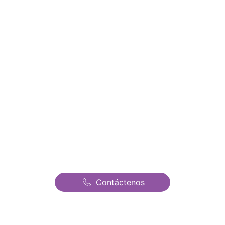
nuestros precios y ofertas
Alquiler de Castillos
Hinchables en
Valdepielagos | Castillos
Hinchables Fantasia | El
mejor precio de todo
Madrid
Contáctenos