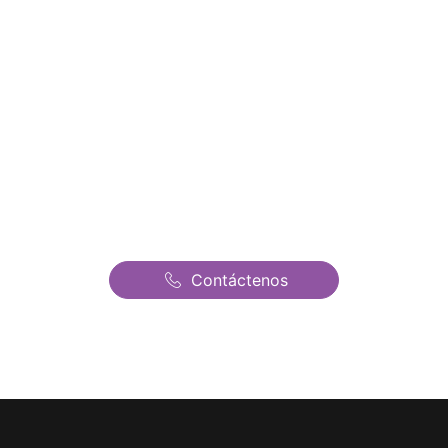
Alquiler de Castillos
Hinchables en Vallecas |
Castillos Hinchables
Fantasia | El mejor precio
de todo Madrid
Contáctenos