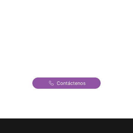
Juegos Humo Amarillo
Wipeout en Alcorcón |
Castillos Hinchables
Fantasia | El mejor precio
de todo Madrid
Contáctenos