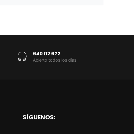
640 112 672
Abierto todos los días
SÍGUENOS: