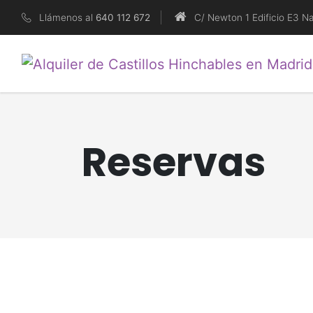
Llámenos al
640 112 672
C/ Newton 1 Edificio E3 N
Reservas