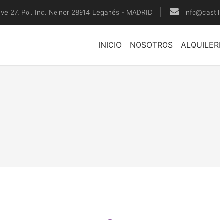
ave 27, Pol. Ind. Neinor 28914 Leganés - MADRID
info@casti
INICIO
NOSOTROS
ALQUILER